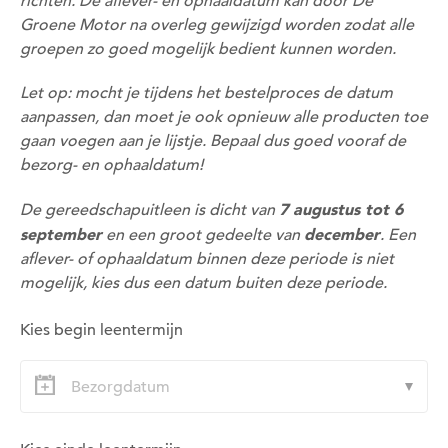
richten. De aflever- en ophaaldatum kan door De
Groene Motor na overleg gewijzigd worden zodat alle
groepen zo goed mogelijk bedient kunnen worden.
Let op: mocht je tijdens het bestelproces de datum
aanpassen, dan moet je ook opnieuw alle producten toe
gaan voegen aan je lijstje. Bepaal dus goed vooraf de
bezorg- en ophaaldatum!
Om deze pagina op te slaan moet je ingelogd zijn.
7 augustus tot 6
De gereedschapuitleen is dicht van
september
december
en een groot gedeelte van
. Een
Wil je nu inloggen?
aflever- of ophaaldatum binnen deze periode is niet
mogelijk, kies dus een datum buiten deze periode.
Nee
Ja
Kies begin leentermijn
Om gereedschap te kunnen lenen moet je ingelogd
zijn.