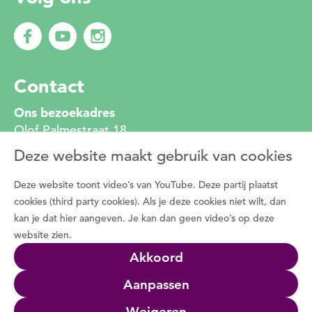
Contact
Ons bezoekadres
Olof Palmestraat 18
2616 LR Delft
Deze website maakt gebruik van cookies
010 272 2222
info@degroenemotorzh.nl
Deze website toont video’s van YouTube. Deze partij plaatst
Wat is De Groene Motor
cookies (third party cookies). Als je deze cookies niet wilt, dan
kan je dat hier aangeven. Je kan dan geen video’s op deze
Duizenden vrijwilligers zetten zich dagelijks in
website zien.
voor de natuur, het groen in de buurt en de
Akkoord
natuurbeleving met bewoners. Programma De
Groene Motor faciliteert deze vrijwilligers.
Aanpassen
Wat we doen
Weigeren