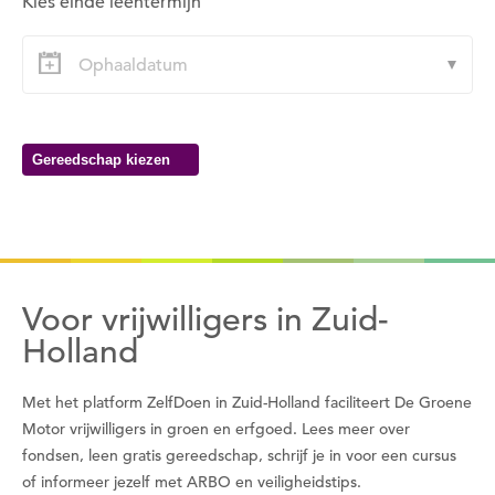
Kies einde leentermijn
Wil je nu inloggen?
Nee
Ja
Gereedschap kiezen
Om gereedschap te kunnen lenen moet je eerst
een datum kiezen
Wil je nu een datum kiezen?
Nee
Ja
Voor vrijwilligers in Zuid-
Holland
Met het platform ZelfDoen in Zuid-Holland faciliteert De Groene
Motor vrijwilligers in groen en erfgoed. Lees meer over
fondsen, leen gratis gereedschap, schrijf je in voor een cursus
of informeer jezelf met ARBO en veiligheidstips.