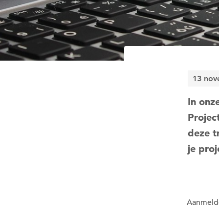
13 nov
In onz
Projec
deze t
je pro
Aanmeld