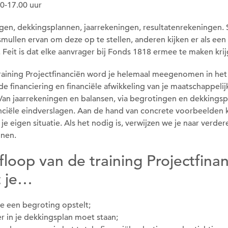
00-17.00 uur
gen, dekkingsplannen, jaarrekeningen, resultatenrekeningen
mullen ervan om deze op te stellen, anderen kijken er als een
Feit is dat elke aanvrager bij Fonds 1818 ermee te maken krij
training Projectfinanciën word je helemaal meegenomen in het
 financiering en financiële afwikkeling van je maatschappelij
 Van jaarrekeningen en balansen, via begrotingen en dekkingsp
anciële eindverslagen. Aan de hand van concrete voorbeelden kr
 je eigen situatie. Als het nodig is, verwijzen we je naar verder
nen.
floop van de training Projectfina
 je…
je een begroting opstelt;
er in je dekkingsplan moet staan;