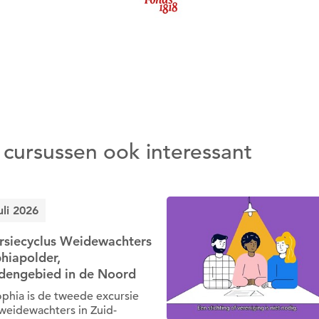
Nee
Ja
Om gereedschap te kunnen lenen
 cursussen ook interessant
moet je eerst een datum kiezen
Wil je nu een datum kiezen?
uli 2026
Nee
Ja
rsiecyclus Weidewachters
phiapolder,
jdengebied in de Noord
phia is de tweede excursie
weidewachters in Zuid-