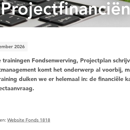
Projectfinancië
ember 2026
e trainingen Fondsenwerving, Projectplan schrij
tmanagement komt het onderwerp al voorbij, m
raining duiken we er helemaal in: de financiële k
jectaanvraag.
en:
Website Fonds 1818