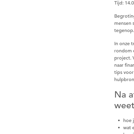
Tijd: 14.
Begrotin
mensen s
tegenop. 
In onze 
rondom de
project.
naar fin
tips voor
hulpbron
Na a
weet
hoe 
wat 