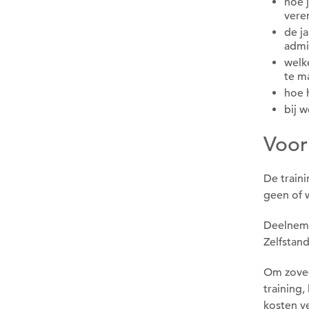
hoe j
veren
de j
admi
welk
te m
hoe h
bij 
Voor
De train
geen of 
Deelneme
Zelfstan
Om zovee
training,
kosten v