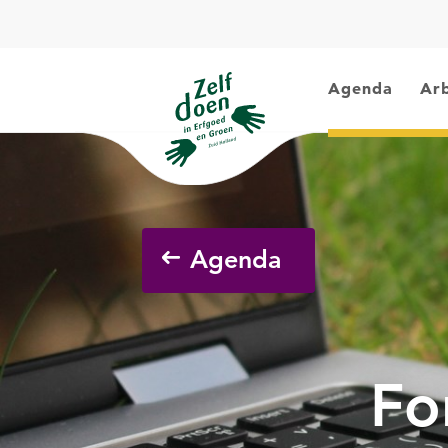
Agenda
Arb
Agenda
Fo