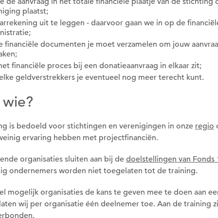
e de aanvraag in het totale financiële plaatje van de stichting 
iging plaatst;
aarrekening uit te leggen - daarvoor gaan we in op de financiël
nistratie;
e financiële documenten je moet verzamelen om jouw aanvra
aken;
et financiële proces bij een donatieaanvraag in elkaar zit;
welke geldverstrekkers je eventueel nog meer terecht kunt.
 wie?
ing is bedoeld voor stichtingen en verenigingen in onze
regio
weinig ervaring hebben met projectfinanciën.
nde organisaties sluiten aan bij de
doelstellingen van Fonds
dig ondernemers worden niet toegelaten tot de training.
l mogelijk organisaties de kans te geven mee te doen aan ee
 laten wij per organisatie één deelnemer toe. Aan de training z
erbonden.