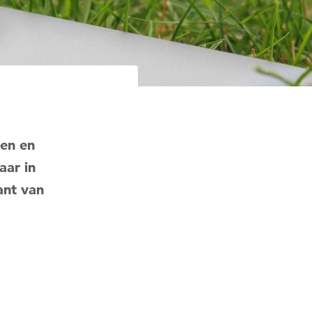
n
Mail
ven en
aar in
ant van