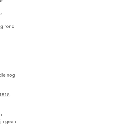
of
e
ag rond
die nog
 1818
.
n
ijn geen