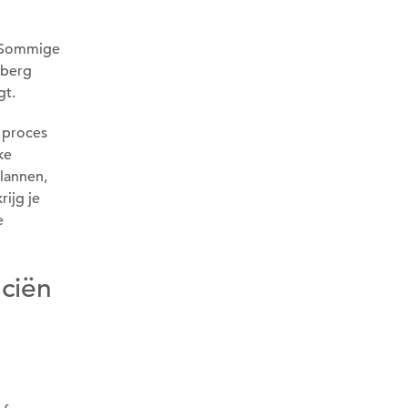
. Sommige
 berg
gt.
 proces
ke
lannen,
ijg je
e
nciën