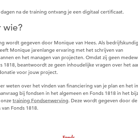
dagen na de training ontvang je een digitaal certificaat.
 wie?
Om deze pagina op te slaan moet je
ingelogd zijn.
ing wordt gegeven door Monique van Hees. Als bedrijfskundi
eeft Monique jarenlange ervaring met het schrijven van
Wil je nu inloggen?
lannen en het managen van projecten. Omdat zij geen medewe
s 1818, beantwoordt ze geen inhoudelijke vragen over het a
donatie voor jouw project.
Nee
Ja
er weten over het vínden van financiering van je plan en het 
aanvraag bij fondsen in het algemeen en Fonds 1818 in het bi
 onze
training Fondsenwerving
. Deze wordt gegeven door de
s van Fonds 1818.
Om gereedschap te kunnen lenen
moet je ingelogd zijn.
Wil je nu inloggen?