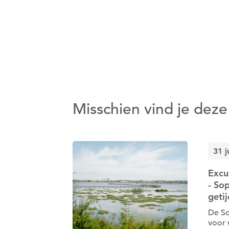
Misschien vind je deze
31 j
Excu
- So
geti
De So
voor 