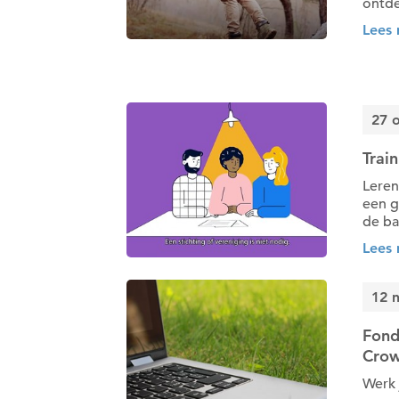
ontde
Lees
27 
Trai
Leren
een g
de bas
Lees
12 
Fond
Crow
Werk 