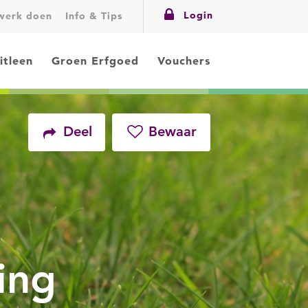
Login
swerk doen
Info & Tips
itleen
Groen Erfgoed
Vouchers
Deel
Bewaar
Facebook
Twitter
ing
LinkedIn