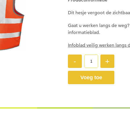
Om deze pagina op te slaan moet je
ingelogd zijn.
Dit hesje vergoot de zichtbaa
Wil je nu inloggen?
Gaat u werken langs de weg?
informatieblad.
Nee
Ja
Infoblad veilig werken langs
-
+
Voeg toe
Om gereedschap te kunnen lenen
moet je ingelogd zijn.
Wil je nu inloggen?
Nee
Ja