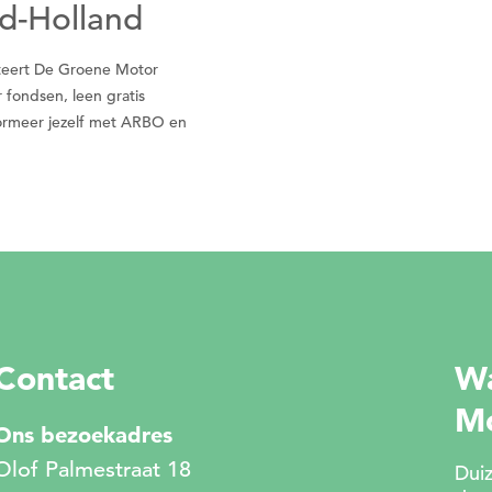
uid-Holland
liteert De Groene Motor
Om gereedschap te kunnen lenen
r fondsen, leen gratis
moet je eerst een datum kiezen
nformeer jezelf met ARBO en
Wil je nu een datum kiezen?
Nee
Ja
Contact
Wa
M
Ons bezoekadres
Olof Palmestraat 18
Duiz