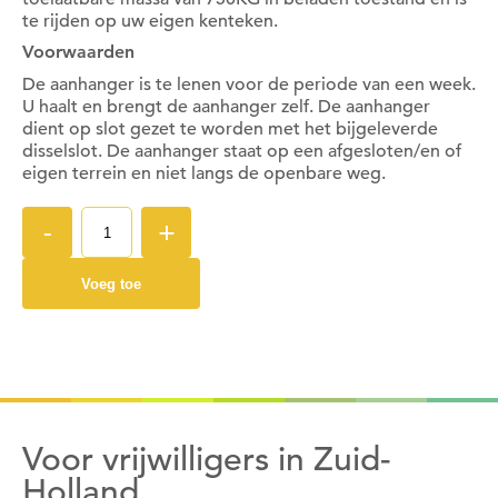
te rijden op uw eigen kenteken.
Om deze pagina op te slaan moet je ingelogd zijn.
Voorwaarden
De aanhanger is te lenen voor de periode van een week.
Wil je nu inloggen?
U haalt en brengt de aanhanger zelf. De aanhanger
dient op slot gezet te worden met het bijgeleverde
disselslot. De aanhanger staat op een afgesloten/en of
Nee
Ja
eigen terrein en niet langs de openbare weg.
-
+
Om gereedschap te kunnen lenen moet je ingelogd
zijn.
Voeg toe
Wil je nu inloggen?
Nee
Ja
Voor vrijwilligers in Zuid-
Holland
Om gereedschap te kunnen lenen moet je eerst