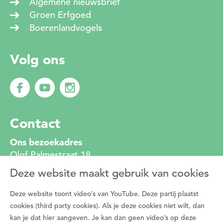
Algemene nieuwsbrief
Groen Erfgoed
Boerenlandvogels
Volg ons
Contact
Ons bezoekadres
Olof Palmestraat 18
2616 LR Delft
Deze website maakt gebruik van cookies
010 272 2222
info@degroenemotorzh.nl
Deze website toont video’s van YouTube. Deze partij plaatst
Wat is De Groene Motor
cookies (third party cookies). Als je deze cookies niet wilt, dan
kan je dat hier aangeven. Je kan dan geen video’s op deze