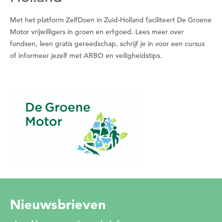
een datum kiezen
Met het platform ZelfDoen in Zuid-Holland faciliteert De Groene
Wil je nu een datum kiezen?
Motor vrijwilligers in groen en erfgoed. Lees meer over
fondsen, leen gratis gereedschap, schrijf je in voor een cursus
of informeer jezelf met ARBO en veiligheidstips.
Nee
Ja
Nieuwsbrieven