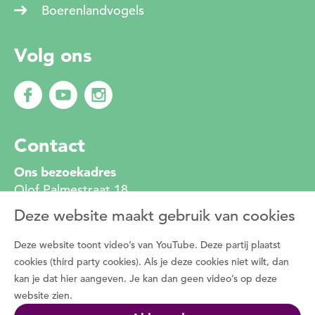
Boerenlandvogels
Volg ons
Contact
Ons bezoekadres
Olof Palmestraat 18
2616 LR Delft
Deze website maakt gebruik van cookies
010 272 2222
info@degroenemotorzh.nl
Deze website toont video’s van YouTube. Deze partij plaatst
Wat is De Groene Motor
cookies (third party cookies). Als je deze cookies niet wilt, dan
kan je dat hier aangeven. Je kan dan geen video’s op deze
Duizenden vrijwilligers zetten zich dagelijks in
website zien.
voor de natuur, het groen in de buurt en de