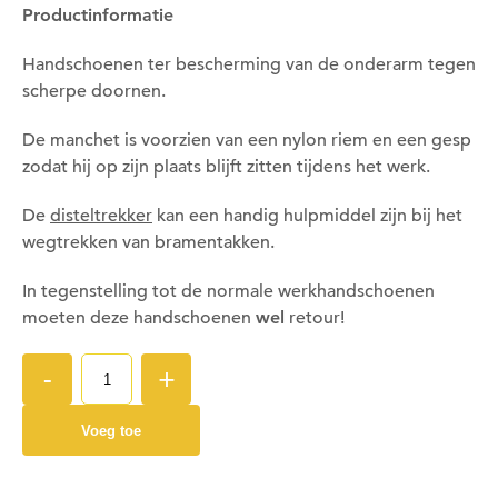
Productinformatie
Handschoenen ter bescherming van de onderarm tegen
scherpe doornen.
Om deze pagina op te slaan moet je ingelogd zijn.
De manchet is voorzien van een nylon riem en een gesp
Wil je nu inloggen?
zodat hij op zijn plaats blijft zitten tijdens het werk.
De
disteltrekker
kan een handig hulpmiddel zijn bij het
Nee
Ja
wegtrekken van bramentakken.
In tegenstelling tot de normale werkhandschoenen
moeten deze handschoenen
wel
retour!
Om gereedschap te kunnen lenen moet je ingelogd
zijn.
-
+
Wil je nu inloggen?
Voeg toe
Nee
Ja