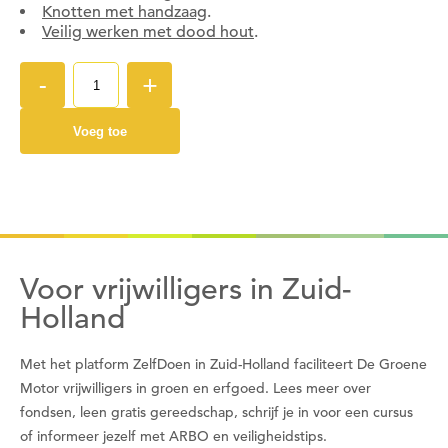
Wil je nu inloggen?
Knotten met handzaag
.
Veilig werken met dood hout
.
Nee
Ja
-
+
Voeg toe
Om gereedschap te kunnen lenen moet je eerst
een datum kiezen
Wil je nu een datum kiezen?
Nee
Ja
Voor vrijwilligers in Zuid-
Holland
Met het platform ZelfDoen in Zuid-Holland faciliteert De Groene
Motor vrijwilligers in groen en erfgoed. Lees meer over
fondsen, leen gratis gereedschap, schrijf je in voor een cursus
of informeer jezelf met ARBO en veiligheidstips.