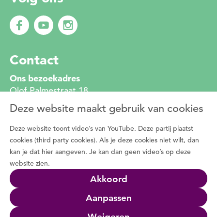
Contact
Ons bezoekadres
Olof Palmestraat 18
2616 LR Delft
Deze website maakt gebruik van cookies
010 272 2222
info@degroenemotorzh.nl
Deze website toont video’s van YouTube. Deze partij plaatst
Wat is De Groene Motor
cookies (third party cookies). Als je deze cookies niet wilt, dan
kan je dat hier aangeven. Je kan dan geen video’s op deze
Duizenden vrijwilligers zetten zich dagelijks in
website zien.
voor de natuur, het groen in de buurt en de
Akkoord
natuurbeleving met bewoners. Programma De
Groene Motor faciliteert deze vrijwilligers.
Aanpassen
Wat we doen
Weigeren