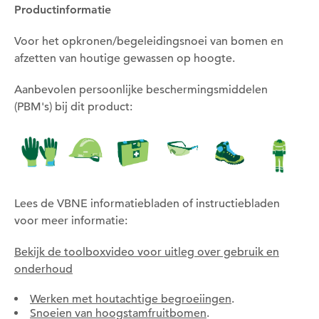
Productinformatie
Voor het opkronen/begeleidingsnoei van bomen en
afzetten van houtige gewassen op hoogte.
Aanbevolen persoonlijke beschermingsmiddelen
(PBM's) bij dit product:
Om deze pagina op te slaan moet je ingelogd zijn.
Wil je nu inloggen?
Lees de VBNE informatiebladen of instructiebladen
Nee
Ja
voor meer informatie:
Bekijk de toolboxvideo voor uitleg over gebruik en
onderhoud
Om gereedschap te kunnen lenen moet je ingelogd
zijn.
Werken met houtachtige begroeiingen
.
Snoeien van hoogstamfruitbomen
.