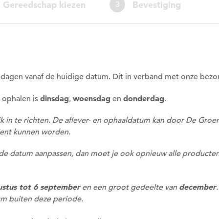
Gereedschap kiezen
Bevestiging
3
 dagen vanaf de huidige datum. Dit in verband met onze bezo
dinsdag
woensdag
donderdag
 ophalen is
,
en
.
Om deze pagina op te slaan moet je
ijk in te richten. De aflever- en ophaaldatum kan door De Gr
ingelogd zijn.
ient kunnen worden.
Wil je nu inloggen?
 de datum aanpassen, dan moet je ook opnieuw alle producten 
Nee
Ja
ustus tot 6 september
december
en een groot gedeelte van
tum buiten deze periode.