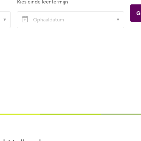
Kies einde leentermijn
G
Om gereedschap te kunnen lenen
moet je ingelogd zijn.
Wil je nu inloggen?
Nee
Ja
Om gereedschap te kunnen lenen
moet je eerst een datum kiezen
Wil je nu een datum kiezen?
Nee
Ja