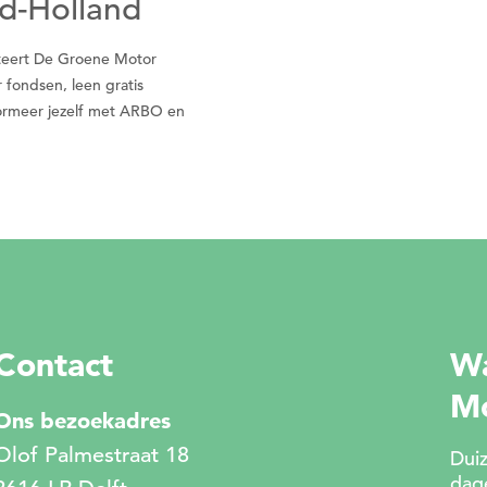
uid-Holland
liteert De Groene Motor
r fondsen, leen gratis
nformeer jezelf met ARBO en
Contact
Wa
M
Ons bezoekadres
Olof Palmestraat 18
Duiz
dage