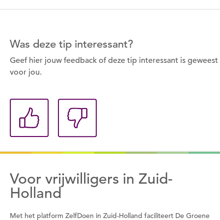
zijn.
Wil je nu inloggen?
Was deze tip interessant?
Nee
Ja
Geef hier jouw feedback of deze tip interessant is geweest
voor jou.
Om gereedschap te kunnen lenen moet je eerst
een datum kiezen
Wil je nu een datum kiezen?
Nee
Ja
Voor vrijwilligers in Zuid-
Holland
Met het platform ZelfDoen in Zuid-Holland faciliteert De Groene