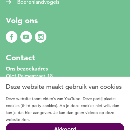
Boerenlandvogels
Volg ons
Contact
Ons bezoekadres
Olof Palmestraat 18
2616 LR Delft
Deze website maakt gebruik van cookies
010 272 2222
info@degroenemotorzh.nl
Deze website toont video’s van YouTube. Deze partij plaatst
Wat is De Groene Motor
cookies (third party cookies). Als je deze cookies niet wilt, dan
kan je dat hier aangeven. Je kan dan geen video’s op deze
Duizenden vrijwilligers zetten zich dagelijks in
website zien.
voor de natuur, het groen in de buurt en de
Akkoord