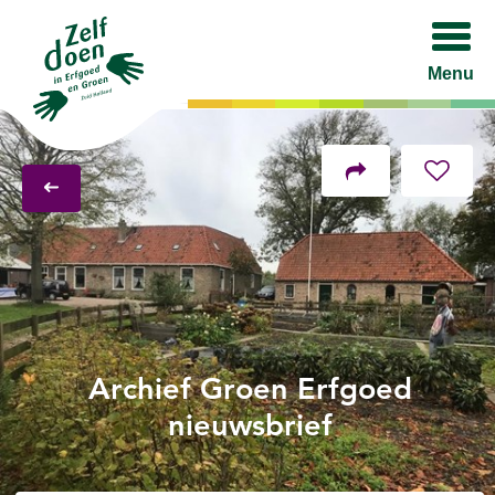
Menu
Facebook
Twitter
LinkedIn
Archief Groen Erfgoed
nieuwsbrief
Mail