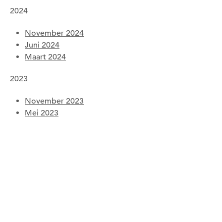
2024
November 2024
Juni 2024
Maart 2024
2023
November 2023
Mei 2023
Om deze pagina op te slaan moet je ingelogd zijn.
Wil je nu inloggen?
Nee
Ja
Om gereedschap te kunnen lenen moet je ingelogd