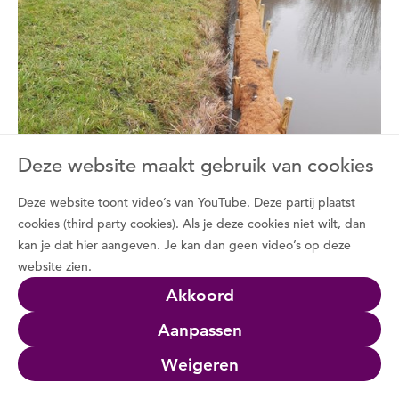
Deze website maakt gebruik van cookies
Deze website toont video’s van YouTube. Deze partij plaatst
cookies (third party cookies). Als je deze cookies niet wilt, dan
kan je dat hier aangeven. Je kan dan geen video’s op deze
website zien.
Akkoord
22 augustus 2026
Aanpassen
fietsexcursie Natuurvriendelijke oever
Hoe ontwikkelt een natuurvriendelijke oever zich na
Weigeren
aanleg. Dat gaan we bekijken....