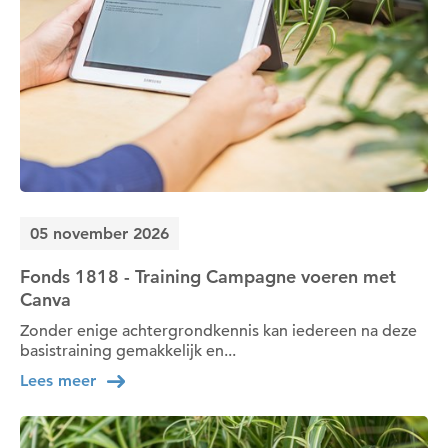
Nee
Ja
Om gereedschap te kunnen lenen moet je eerst
een datum kiezen
Wil je nu een datum kiezen?
05 november 2026
Nee
Ja
Fonds 1818 - Training Campagne voeren met
Canva
Zonder enige achtergrondkennis kan iedereen na deze
basistraining gemakkelijk en...
Lees meer