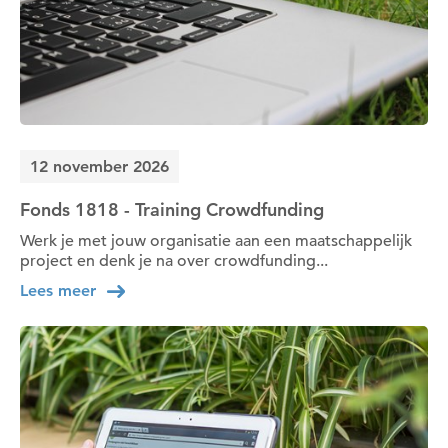
12 november 2026
Om deze pagina op te slaan moet je ingelogd zijn.
Fonds 1818 - Training Crowdfunding
Wil je nu inloggen?
Werk je met jouw organisatie aan een maatschappelijk
project en denk je na over crowdfunding...
Nee
Ja
Lees meer
Om gereedschap te kunnen lenen moet je ingelogd
zijn.
Wil je nu inloggen?