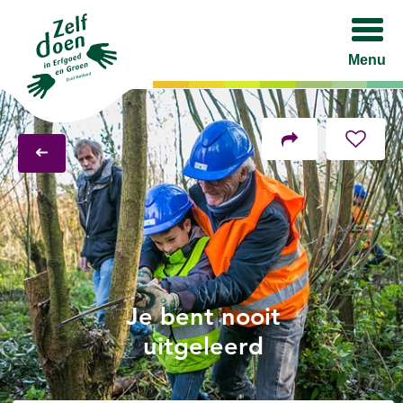
Menu
Facebook
Twitter
LinkedIn
Je bent nooit
uitgeleerd
Mail