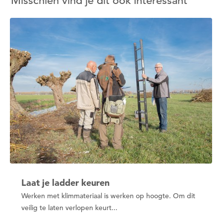
Misschien vind je dit ook interessant
Nee
Ja
Om gereedschap te kunnen lenen moet je eerst
een datum kiezen
Wil je nu een datum kiezen?
Nee
Ja
Laat je ladder keuren
Werken met klimmateriaal is werken op hoogte. Om dit
veilig te laten verlopen keurt...