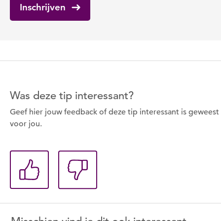
Inschrijven
Om deze pagina op te slaan moet je ingelogd zijn.
Wil je nu inloggen?
Was deze tip interessant?
Geef hier jouw feedback of deze tip interessant is geweest
Nee
Ja
voor jou.
Om gereedschap te kunnen lenen moet je ingelogd
zijn.
Wil je nu inloggen?