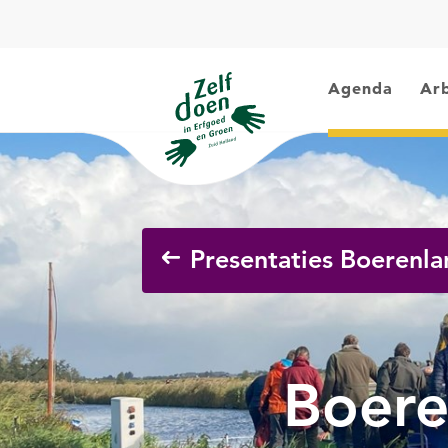
Agenda
Arb
Presentaties Boerenl
Boere