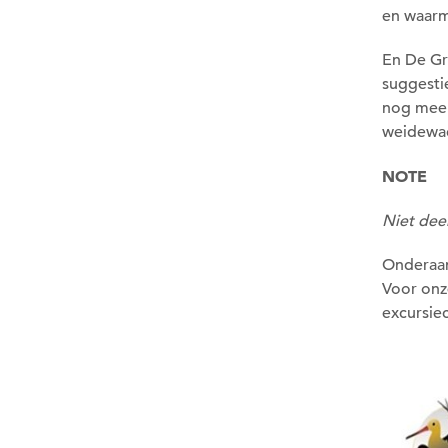
en waarm
En De Gr
suggesti
nog meer
weidewac
NOTE
Niet dee
Onderaan
Voor onz
excursiec