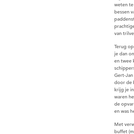
weten te
bessen v
paddenst
prachtige
van trilv
Terug op
je dan o
en twee 
schipper
Gert-Jan
door de 
krijg je 
waren he
de opvar
en was he
Met verw
buffet (m