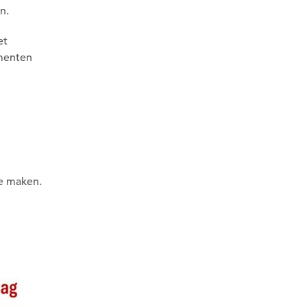
n.
et
menten
e maken.