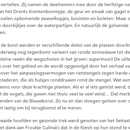
 vertellen. Zij namen de deelnemers mee door de herfstige na
an het Drents Krentenboompje, de geur en smaak van gagel e
oelen opkomende zwavelkopjes, bovisten en boleten. Maar 
 doorkijkjes over de waterpartijen. En natuurlijk de golvende
een.
 de boot werden er verschillende delen van de plassen doorkr
nderweg nog tegenkomt varieert van ronde zonnedauw tot d
kleine reeën die wegschoten in het groen: supermooi! De uitl
s over het gebied en de wordt opgevolgd door het verhaal va
 over het aanpassingsvermogen van rietstengels tegen harde
bladeren, die als hulsjes ronddraaien rond de stengel. Wat ee
ineens voor deze krachtige planten. Als er al iets gemist werd, 
t de vogels, die gaven niet thuis: veel te veel wind… Dat mer
enden van de Blauwborst. Zo nu en dan sloegen golven over
t lastig om bij terugkomst af te meren.
aaide hoofden en gezonde trek werd genoten van het fantast
et dank aan Froukje Culinair) dat in de Kievit op hun stond te