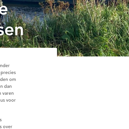
e
Mail
sen
ander
 precies
adden om
en dan
n varen
dus voor
s
s over