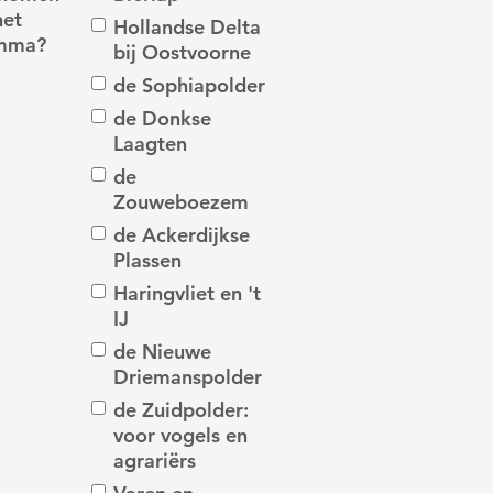
het
Hollandse Delta
mma?
bij Oostvoorne
de Sophiapolder
de Donkse
Laagten
de
Zouweboezem
de Ackerdijkse
Plassen
Haringvliet en 't
IJ
de Nieuwe
Driemanspolder
de Zuidpolder:
voor vogels en
agrariërs