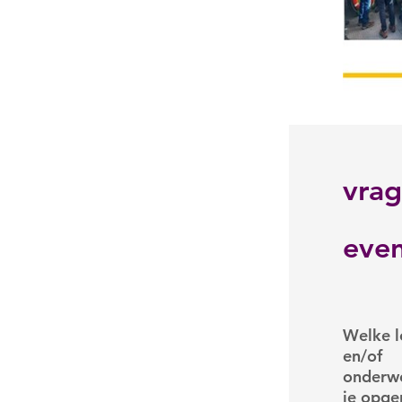
vrag
even
Excursi
Welke l
en/of
onderwe
je opg