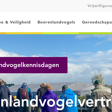
Vrijwilliger
o & Veiligheid
Boerenlandvogels
Gereedschapu
andvogelkennisdagen
nlandvogelvert