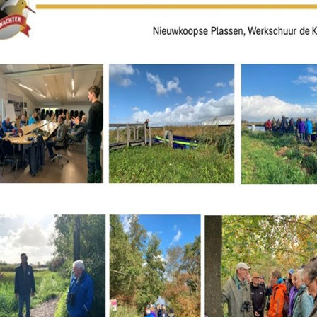
Om deze pagina op te slaan moet je
ingelogd zijn.
Wil je nu inloggen?
Nee
Ja
Om gereedschap te kunnen lenen
moet je ingelogd zijn.
Wil je nu inloggen?