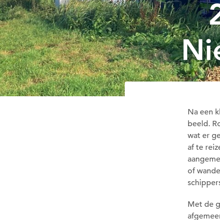
Ni
Na een k
beeld. R
wat er g
af te re
aangemel
of wande
schipper
Met de g
afgemeer