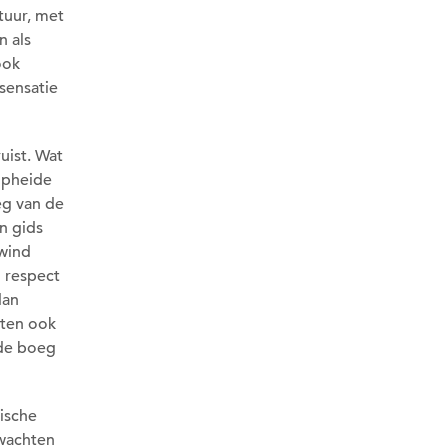
tuur, met
n als
ook
 sensatie
uist. Wat
opheide
eg van de
n gids
 wind
n respect
dan
kten ook
 de boeg
ische
 wachten