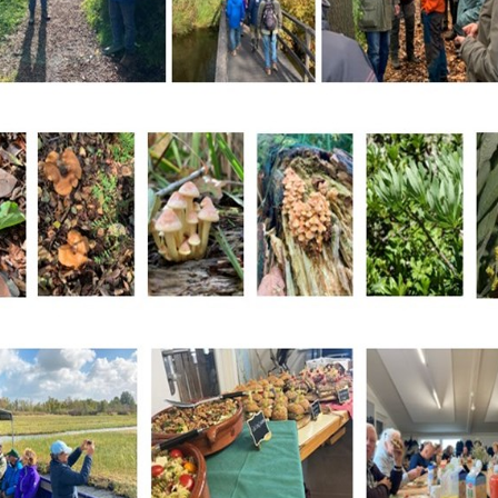
Nee
Ja
Om gereedschap te kunnen lenen
moet je eerst een datum kiezen
Wil je nu een datum kiezen?
Nee
Ja