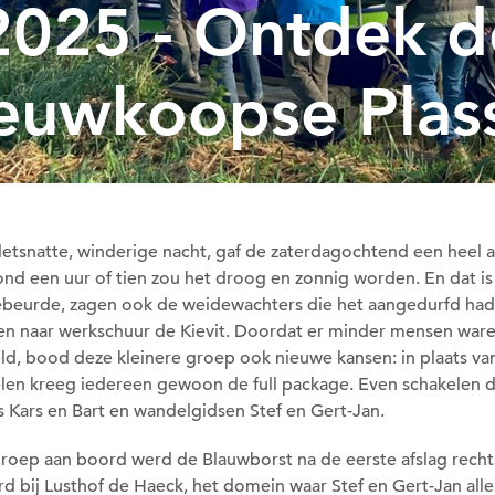
2025 - Ontdek d
euwkoopse Plas
letsnatte, winderige nacht, gaf de zaterdagochtend een heel 
ond een uur of tien zou het droog en zonnig worden. En dat is
ebeurde, zagen ook de weidewachters die het aangedurfd h
izen naar werkschuur de Kievit. Doordat er minder mensen war
d, bood deze kleinere groep ook nieuwe kansen: in plaats va
len kreeg iedereen gewoon de full package. Even schakelen 
s Kars en Bart en wandelgidsen Stef en Gert-Jan.
roep aan boord werd de Blauwborst na de eerste afslag recht
d bij Lusthof de Haeck, het domein waar Stef en Gert-Jan alle