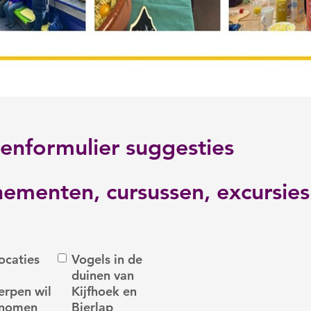
enformulier suggesties
ementen, cursussen, excursies
es
ocaties
Vogels in de
duinen van
rpen wil
Kijfhoek en
enomen
Bierlap