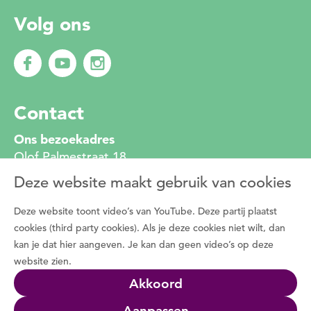
Volg ons
Contact
Ons bezoekadres
Olof Palmestraat 18
2616 LR Delft
Deze website maakt gebruik van cookies
010 272 2222
info@degroenemotorzh.nl
Deze website toont video’s van YouTube. Deze partij plaatst
Wat is De Groene Motor
cookies (third party cookies). Als je deze cookies niet wilt, dan
kan je dat hier aangeven. Je kan dan geen video’s op deze
Duizenden vrijwilligers zetten zich dagelijks in
website zien.
voor de natuur, het groen in de buurt en de
Akkoord
natuurbeleving met bewoners. Programma De
Groene Motor faciliteert deze vrijwilligers.
Aanpassen