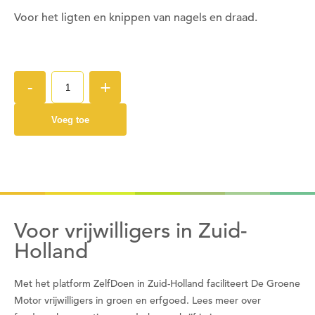
Voor het ligten en knippen van nagels en draad.
Wil je nu inloggen?
Nee
Ja
-
+
Voeg toe
Om gereedschap te kunnen lenen moet je ingelogd
zijn.
Wil je nu inloggen?
Nee
Ja
Voor vrijwilligers in Zuid-
Holland
Om gereedschap te kunnen lenen moet je eerst
Met het platform ZelfDoen in Zuid-Holland faciliteert De Groene
een datum kiezen
Motor vrijwilligers in groen en erfgoed. Lees meer over