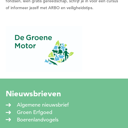
fondsen, leen gratis gereedschap, schrijf je in voor een cursus
Wil je nu een datum kiezen?
of informeer jezelf met ARBO en veiligheidstips.
Nee
Ja
Nieuwsbrieven
Algemene nieuwsbrief
Groen Erfgoed
Boerenlandvogels