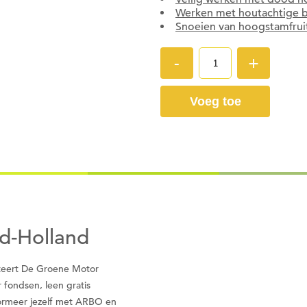
moet je ingelogd zijn.
Werken met houtachtige 
Snoeien van hoogstamfru
Wil je nu inloggen?
-
+
Nee
Ja
Voeg toe
Om gereedschap te kunnen lenen
moet je eerst een datum kiezen
Wil je nu een datum kiezen?
uid-Holland
Nee
Ja
liteert De Groene Motor
r fondsen, leen gratis
nformeer jezelf met ARBO en