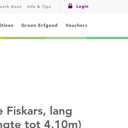
Login
swerk doen
Info & Tips
itleen
Groen Erfgoed
Vouchers
e Fiskars, lang
engte tot 4,10m)