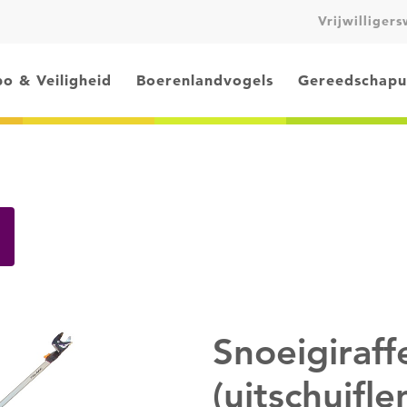
Vrijwilliger
o & Veiligheid
Boerenlandvogels
Gereedschapu
Snoeigiraff
(uitschuifl