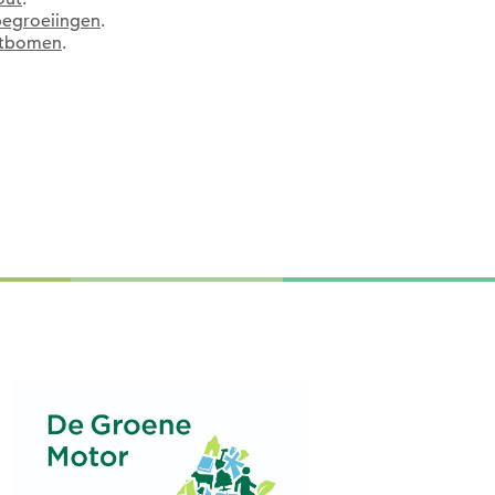
begroeiingen
.
itbomen
.