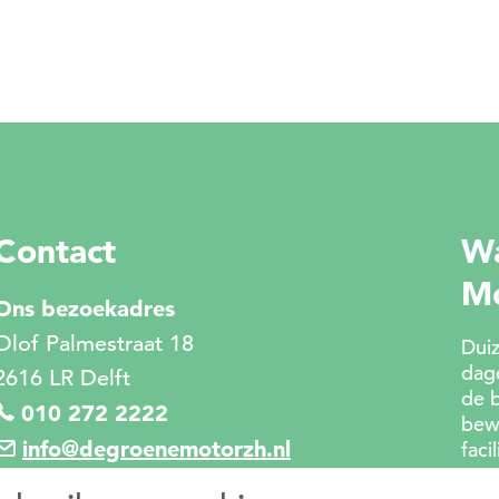
Contact
Wa
M
Ons bezoekadres
Olof Palmestraat 18
Duiz
dage
2616 LR Delft
de 
010 272 2222
bew
info@degroenemotorzh.nl
faci