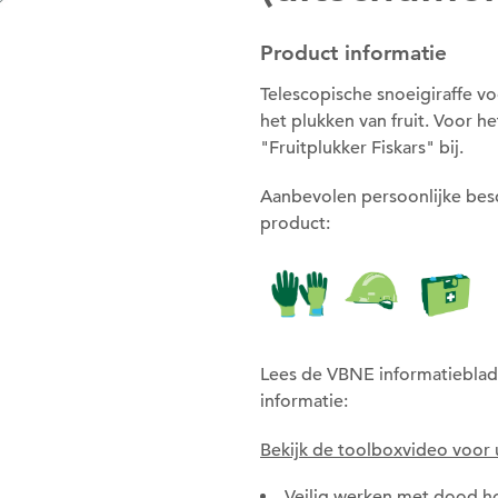
Product informatie
Telescopische snoeigiraffe v
het plukken van fruit. Voor he
"Fruitplukker Fiskars" bij.
Om deze pagina op te slaan moet je
Aanbevolen persoonlijke bes
ingelogd zijn.
product:
Wil je nu inloggen?
Nee
Ja
Lees de VBNE informatieblad
informatie:
Bekijk de toolboxvideo voor 
Om gereedschap te kunnen lenen
Veilig werken met dood h