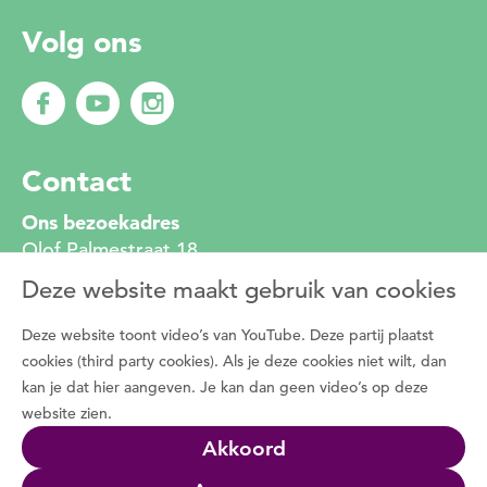
Volg ons
Contact
Ons bezoekadres
Olof Palmestraat 18
2616 LR Delft
Deze website maakt gebruik van cookies
010 272 2222
info@degroenemotorzh.nl
Deze website toont video’s van YouTube. Deze partij plaatst
Wat is De Groene Motor
cookies (third party cookies). Als je deze cookies niet wilt, dan
kan je dat hier aangeven. Je kan dan geen video’s op deze
Duizenden vrijwilligers zetten zich dagelijks in
website zien.
voor de natuur, het groen in de buurt en de
Akkoord
natuurbeleving met bewoners. Programma De
Groene Motor faciliteert deze vrijwilligers.