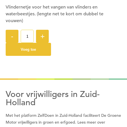
Vlindernetje voor het vangen van vlinders en
Wil je nu inloggen?
waterbeestjes. (lengte net te kort om dubbel te
vouwen)
Nee
Ja
-
+
Voeg toe
Om gereedschap te kunnen lenen moet je ingelogd
zijn.
Wil je nu inloggen?
Nee
Ja
Voor vrijwilligers in Zuid-
Holland
Om gereedschap te kunnen lenen moet je eerst
Met het platform ZelfDoen in Zuid-Holland faciliteert De Groene
een datum kiezen
Motor vrijwilligers in groen en erfgoed. Lees meer over