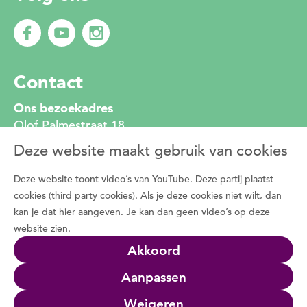
Contact
Ons bezoekadres
Olof Palmestraat 18
2616 LR Delft
Deze website maakt gebruik van cookies
010 272 2222
info@degroenemotorzh.nl
Deze website toont video’s van YouTube. Deze partij plaatst
Wat is De Groene Motor
cookies (third party cookies). Als je deze cookies niet wilt, dan
kan je dat hier aangeven. Je kan dan geen video’s op deze
Duizenden vrijwilligers zetten zich dagelijks in
website zien.
voor de natuur, het groen in de buurt en de
Akkoord
natuurbeleving met bewoners. Programma De
Groene Motor faciliteert deze vrijwilligers.
Aanpassen
Wat we doen
Weigeren