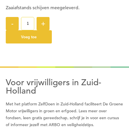
Wil je nu inloggen?
Zaaiafstands schijven meegeleverd.
Nee
-
+
Ja
Voeg toe
Om gereedschap te kunnen lenen moet je ingelogd
zijn.
Wil je nu inloggen?
Voor vrijwilligers in Zuid-
Nee
Ja
Holland
Met het platform ZelfDoen in Zuid-Holland faciliteert De Groene
Om gereedschap te kunnen lenen moet je eerst
Motor vrijwilligers in groen en erfgoed. Lees meer over
een datum kiezen
fondsen, leen gratis gereedschap, schrijf je in voor een cursus
of informeer jezelf met ARBO en veiligheidstips.
Wil je nu een datum kiezen?