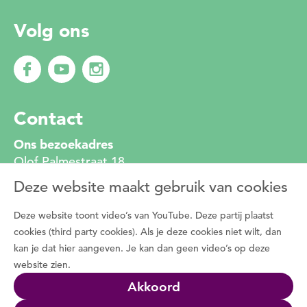
Volg ons
Contact
Ons bezoekadres
Olof Palmestraat 18
2616 LR Delft
Deze website maakt gebruik van cookies
010 272 2222
info@degroenemotorzh.nl
Deze website toont video’s van YouTube. Deze partij plaatst
Wat is De Groene Motor
cookies (third party cookies). Als je deze cookies niet wilt, dan
kan je dat hier aangeven. Je kan dan geen video’s op deze
Duizenden vrijwilligers zetten zich dagelijks in
website zien.
voor de natuur, het groen in de buurt en de
Akkoord
natuurbeleving met bewoners. Programma De
Groene Motor faciliteert deze vrijwilligers.