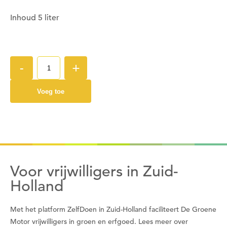
Inhoud 5 liter
Wil je nu inloggen?
Nee
Ja
-
+
Voeg toe
Om gereedschap te kunnen lenen moet je ingelogd
zijn.
Wil je nu inloggen?
Nee
Ja
Voor vrijwilligers in Zuid-
Holland
Om gereedschap te kunnen lenen moet je eerst
Met het platform ZelfDoen in Zuid-Holland faciliteert De Groene
een datum kiezen
Motor vrijwilligers in groen en erfgoed. Lees meer over