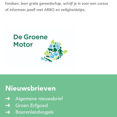
fondsen, leen gratis gereedschap, schrijf je in voor een cursus
Wil je nu een datum kiezen?
of informeer jezelf met ARBO en veiligheidstips.
Nee
Ja
Nieuwsbrieven
Algemene nieuwsbrief
Groen Erfgoed
Boerenlandvogels