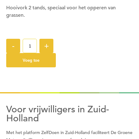
Om deze pagina op te slaan moet je ingelogd zijn.
Hooivork 2 tands, speciaal voor het opperen van
grassen.
Wil je nu inloggen?
Nee
Ja
-
+
Om gereedschap te kunnen lenen moet je ingelogd
Voeg toe
zijn.
Wil je nu inloggen?
Nee
Ja
Voor vrijwilligers in Zuid-
Holland
Om gereedschap te kunnen lenen moet je eerst
Met het platform ZelfDoen in Zuid-Holland faciliteert De Groene
een datum kiezen