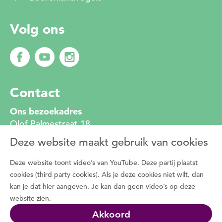
Volg ons
Contact
Ons bezoekadres
Olof Palmestraat 18
2616 LR Delft
Deze website maakt gebruik van cookies
010 272 2222
info@degroenemotorzh.nl
Deze website toont video’s van YouTube. Deze partij plaatst
Wat is De Groene Motor
cookies (third party cookies). Als je deze cookies niet wilt, dan
kan je dat hier aangeven. Je kan dan geen video’s op deze
Duizenden vrijwilligers zetten zich dagelijks in
website zien.
voor de natuur, het groen in de buurt en de
Akkoord
natuurbeleving met bewoners. Programma De