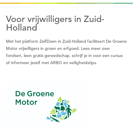
Om gereedschap te kunnen lenen moet je eerst
Voor vrijwilligers in Zuid-
een datum kiezen
Holland
Wil je nu een datum kiezen?
Met het platform ZelfDoen in Zuid-Holland faciliteert De Groene
Nee
Motor vrijwilligers in groen en erfgoed. Lees meer over
Ja
fondsen, leen gratis gereedschap, schrijf je in voor een cursus
of informeer jezelf met ARBO en veiligheidstips.