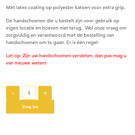
Met latex coating op polyester katoen voor extra grip.
De handschoenen die u bestelt zijn voor gebruik op
Om deze pagina op te slaan moet je ingelogd zijn.
eigen locatie en hoeven niet terug. Wel onze vraag om
zorgvuldig en verantwoord met de bestelling van
Wil je nu inloggen?
handschoenen om te gaan. Er is één regel:
Let op: Zijn uw handschoenen versleten, dan pas mag u
Nee
Ja
van nieuwe weten!
Om gereedschap te kunnen lenen moet je ingelogd
zijn.
-
+
Wil je nu inloggen?
Voeg toe
Nee
Ja