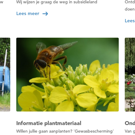
uw
Wij wijzen je graag de weg in subsidieland
Ontde
doen 
Lees meer
Lees
Om deze pagina op te slaan moet je
ingelogd zijn.
Wil je nu inloggen?
Nee
Ja
Om gereedschap te kunnen lenen
moet je ingelogd zijn.
Informatie plantmateriaal
Ond
Willen jullie gaan aanplanten? 'Gewasbescherming'
Van g