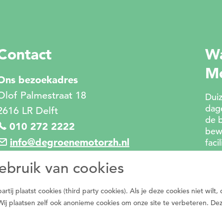
Contact
Wa
M
Ons bezoekadres
Olof Palmestraat 18
Duiz
dage
2616 LR Delft
de 
010 272 2222
bew
info@degroenemotorzh.nl
faci
ebruik van cookies
ij plaatst cookies (third party cookies). Als je deze cookies niet wilt,
Wij plaatsen zelf ook anonieme cookies om onze site te verbeteren. D