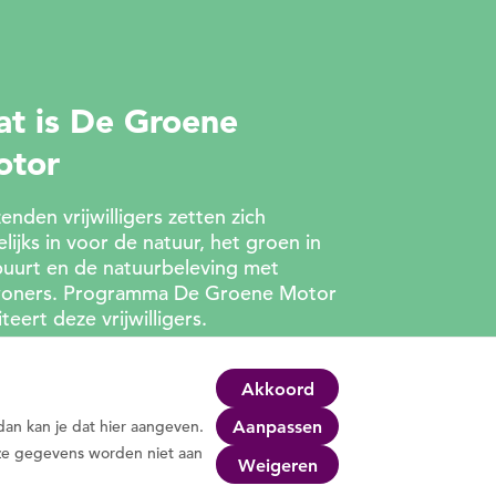
t is De Groene
otor
enden vrijwilligers zetten zich
lijks in voor de natuur, het groen in
buurt en de natuurbeleving met
oners. Programma De Groene Motor
liteert deze vrijwilligers.
Wat we doen
Akkoord
 dan kan je dat hier aangeven.
Aanpassen
eze gegevens worden niet aan
Weigeren