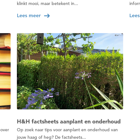
Wil je nu inloggen?
klinkt mooi, maar betekent in...
infor
Lees meer
Lees
Nee
Ja
Om gereedschap te kunnen lenen
moet je eerst een datum kiezen
Wil je nu een datum kiezen?
Nee
Ja
H&H factsheets aanplant en onderhoud
 over
Op zoek naar tips voor aanplant en onderhoud van
jouw haag of heg? De factsheets...