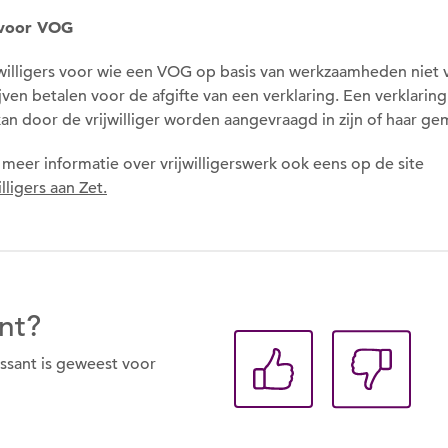
 voor VOG
willigers voor wie een VOG op basis van werkzaamheden niet ve
Om gereedschap te kunnen lenen
ijven betalen voor de afgifte van een verklaring. Een verklarin
moet je ingelogd zijn.
an door de vrijwilliger worden aangevraagd in zijn of haar ge
Wil je nu inloggen?
 meer informatie over vrijwilligerswerk ook eens op de site
illigers aan Zet.
Nee
Ja
nt?
Om gereedschap te kunnen lenen
essant is geweest voor
moet je eerst een datum kiezen
Wil je nu een datum kiezen?