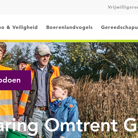
Vrijwilliger
o & Veiligheid
Boerenlandvogels
Gereedschapu
opdoen
aring Omtrent 