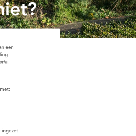
niet?
Mail
van een
ding
atie
.
 met:
t ingezet.