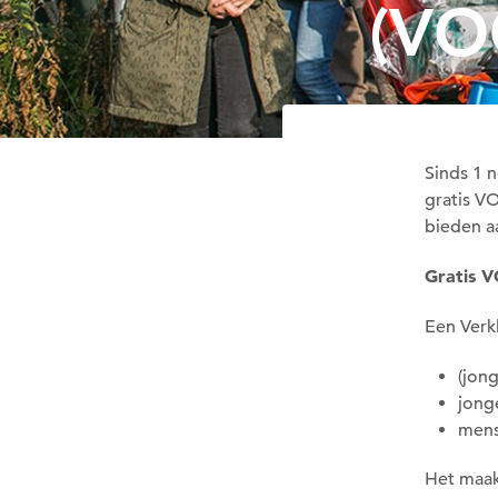
(VOG
Sinds 1 
gratis VO
bieden 
Gratis 
Een Verk
(jon
jong
mens
Het maakt