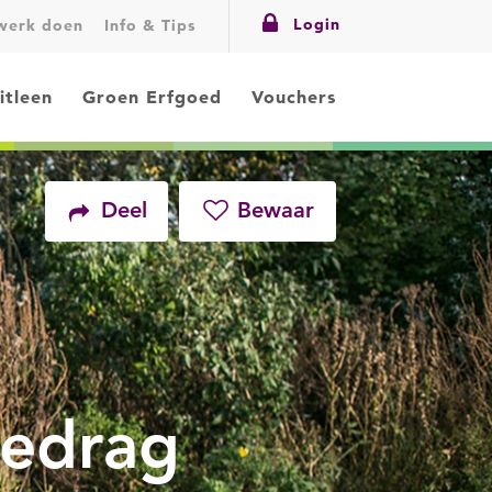
Login
swerk doen
Info & Tips
itleen
Groen Erfgoed
Vouchers
Deel
Bewaar
Facebook
Twitter
Gedrag
LinkedIn