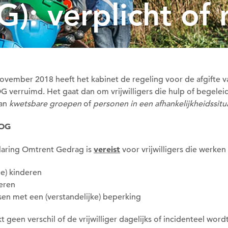
): verplicht of 
november 2018 heeft het kabinet de regeling voor de afgifte 
G verruimd. Het gaat dan om vrijwilligers die hulp of begelei
aan
kwetsbare groepen
of
personen in een afhankelijkheidssitu
VOG
Om deze pagina op te slaan moet je
vereist
laring Omtrent Gedrag is
voor vrijwilligers die werken
ingelogd zijn.
ge) kinderen
Wil je nu inloggen?
eren
en met een (verstandelijke) beperking
Nee
Ja
 geen verschil of de vrijwilliger dagelijks of incidenteel word