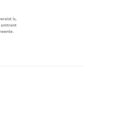
reist is,
g omtrent
meente.