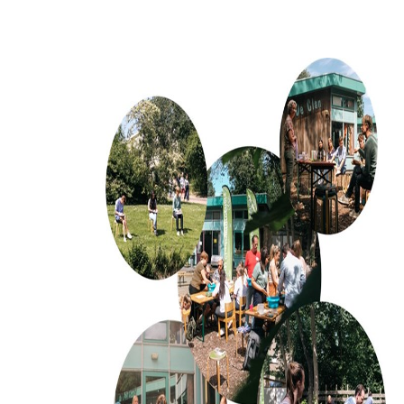
Om deze pagina op te slaan moet je ingelogd zijn.
Wil je nu inloggen?
Nee
Ja
Om gereedschap te kunnen lenen moet je ingelogd
zijn.
Wil je nu inloggen?
Nee
Ja