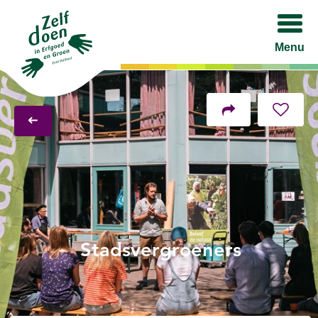
Menu
Facebook
Twitter
LinkedIn
Stadsvergroeners
Mail