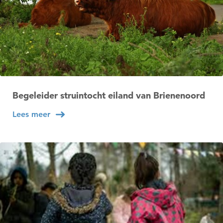
Wil je nu een datum kiezen?
Nee
Ja
Begeleider struintocht eiland van Brienenoord
Lees meer