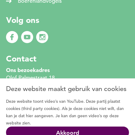
Boerenlandvogels
Volg ons
Contact
Ons bezoekadres
Olof Palmestraat 18
2616 LR Delft
Deze website maakt gebruik van cookies
010 272 2222
info@degroenemotorzh.nl
Deze website toont video’s van YouTube. Deze partij plaatst
Wat is De Groene Motor
cookies (third party cookies). Als je deze cookies niet wilt, dan
kan je dat hier aangeven. Je kan dan geen video’s op deze
Duizenden vrijwilligers zetten zich dagelijks in
website zien.
voor de natuur, het groen in de buurt en de
Akkoord
natuurbeleving met bewoners. Programma De