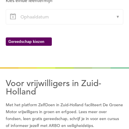
Kies einde leentermijn
Wil je nu inloggen?
Nee
Ja
Gereedschap kiezen
Om gereedschap te kunnen lenen moet je eerst
een datum kiezen
Wil je nu een datum kiezen?
Nee
Ja
Voor vrijwilligers in Zuid-
Holland
Met het platform ZelfDoen in Zuid-Holland faciliteert De Groene
Motor vrijwilligers in groen en erfgoed. Lees meer over
fondsen, leen gratis gereedschap, schrijf je in voor een cursus
of informeer jezelf met ARBO en veiligheidstips.