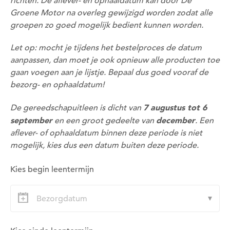
richten. De aflever- en ophaaldatum kan door De
Groene Motor na overleg gewijzigd worden zodat alle
groepen zo goed mogelijk bedient kunnen worden.
Let op: mocht je tijdens het bestelproces de datum
aanpassen, dan moet je ook opnieuw alle producten toe
gaan voegen aan je lijstje. Bepaal dus goed vooraf de
bezorg- en ophaaldatum!
Om deze pagina op te slaan moet je ingelogd zijn.
7 augustus tot 6
De gereedschapuitleen is dicht van
september
december
en een groot gedeelte van
. Een
Wil je nu inloggen?
aflever- of ophaaldatum binnen deze periode is niet
mogelijk, kies dus een datum buiten deze periode.
Nee
Ja
Kies begin leentermijn
Om gereedschap te kunnen lenen moet je ingelogd
zijn.