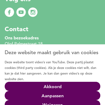
Contact
Ons bezoekadres
Olof Palmestraat 18
2616 LR Delft
Deze website maakt gebruik van cookies
010 272 2222
info@degroenemotorzh.nl
Deze website toont video’s van YouTube. Deze partij plaatst
Wat is De Groene Motor
cookies (third party cookies). Als je deze cookies niet wilt, dan
kan je dat hier aangeven. Je kan dan geen video’s op deze
Duizenden vrijwilligers zetten zich dagelijks in
website zien.
voor de natuur, het groen in de buurt en de
Akkoord
natuurbeleving met bewoners. Programma De
Groene Motor faciliteert deze vrijwilligers.
Aanpassen
Wat we doen
Weigeren