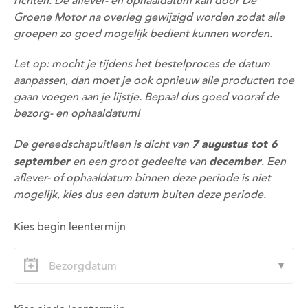
richten. De aflever- en ophaaldatum kan door De
Groene Motor na overleg gewijzigd worden zodat alle
groepen zo goed mogelijk bedient kunnen worden.
Let op: mocht je tijdens het bestelproces de datum
aanpassen, dan moet je ook opnieuw alle producten toe
gaan voegen aan je lijstje. Bepaal dus goed vooraf de
bezorg- en ophaaldatum!
Om deze pagina op te slaan moet je ingelogd zijn.
7 augustus tot 6
De gereedschapuitleen is dicht van
september
december
en een groot gedeelte van
. Een
Wil je nu inloggen?
aflever- of ophaaldatum binnen deze periode is niet
mogelijk, kies dus een datum buiten deze periode.
Nee
Ja
Kies begin leentermijn
Om gereedschap te kunnen lenen moet je ingelogd
zijn.