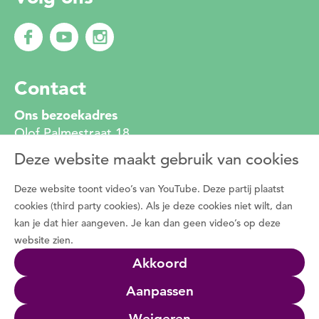
Contact
Ons bezoekadres
Olof Palmestraat 18
2616 LR Delft
Deze website maakt gebruik van cookies
010 272 2222
info@degroenemotorzh.nl
Deze website toont video’s van YouTube. Deze partij plaatst
Wat is De Groene Motor
cookies (third party cookies). Als je deze cookies niet wilt, dan
kan je dat hier aangeven. Je kan dan geen video’s op deze
Duizenden vrijwilligers zetten zich dagelijks in
website zien.
voor de natuur, het groen in de buurt en de
Akkoord
natuurbeleving met bewoners. Programma De
Groene Motor faciliteert deze vrijwilligers.
Aanpassen
Wat we doen
Weigeren