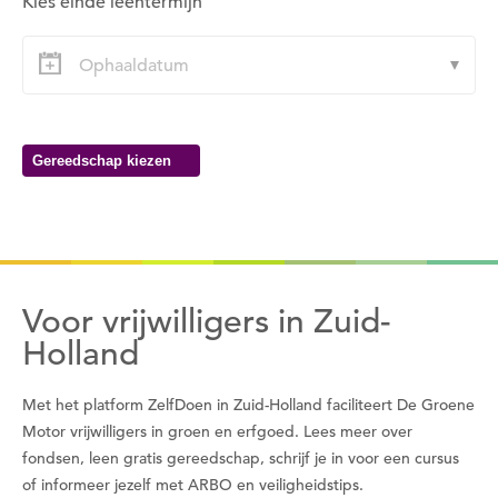
Kies einde leentermijn
Wil je nu inloggen?
Nee
Ja
Gereedschap kiezen
Om gereedschap te kunnen lenen moet je eerst
een datum kiezen
Wil je nu een datum kiezen?
Nee
Ja
Voor vrijwilligers in Zuid-
Holland
Met het platform ZelfDoen in Zuid-Holland faciliteert De Groene
Motor vrijwilligers in groen en erfgoed. Lees meer over
fondsen, leen gratis gereedschap, schrijf je in voor een cursus
of informeer jezelf met ARBO en veiligheidstips.