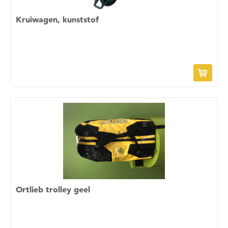
Wil je nu inloggen?
Kruiwagen, kunststof
Nee
Ja
Om gereedschap te kunnen lenen moet je eerst
een datum kiezen
Wil je nu een datum kiezen?
Nee
Ja
Ortlieb trolley geel