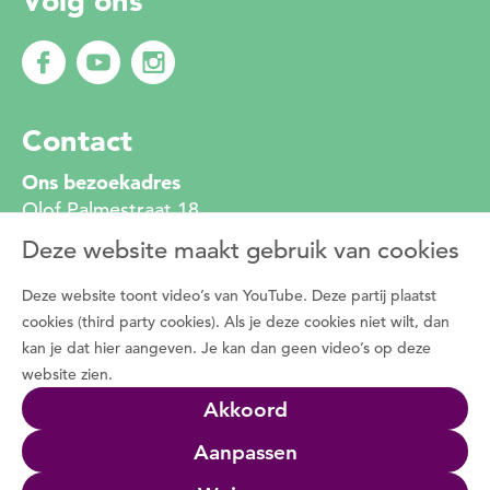
Volg ons
Contact
Ons bezoekadres
Olof Palmestraat 18
2616 LR Delft
Deze website maakt gebruik van cookies
010 272 2222
info@degroenemotorzh.nl
Deze website toont video’s van YouTube. Deze partij plaatst
Wat is De Groene Motor
cookies (third party cookies). Als je deze cookies niet wilt, dan
kan je dat hier aangeven. Je kan dan geen video’s op deze
Duizenden vrijwilligers zetten zich dagelijks in
website zien.
voor de natuur, het groen in de buurt en de
Akkoord
natuurbeleving met bewoners. Programma De
Groene Motor faciliteert deze vrijwilligers.
Aanpassen
Wat we doen